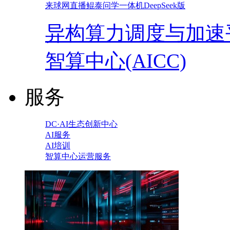
来球网直播鲲泰问学一体机DeepSeek版
异构算力调度与加速
智算中心(AICC)
服务
DC·AI生态创新中心
AI服务
AI培训
智算中心运营服务